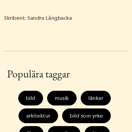
Skribent: Sandra Långbacka
Populära taggar
bild
musik
länkar
arkitektur
bild som yrke