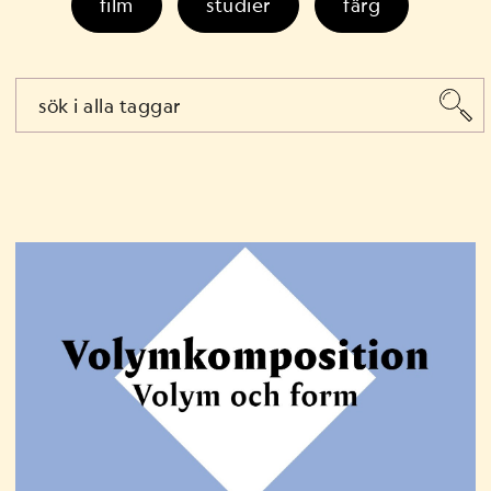
film
studier
färg
ko2
musik som yrke
grafisk formgivning
fotografering
design
låtskrivning
salsa
visuell kommunikation
tutorial
färglära
inredningsarkitektur
resurs
stadsplanering