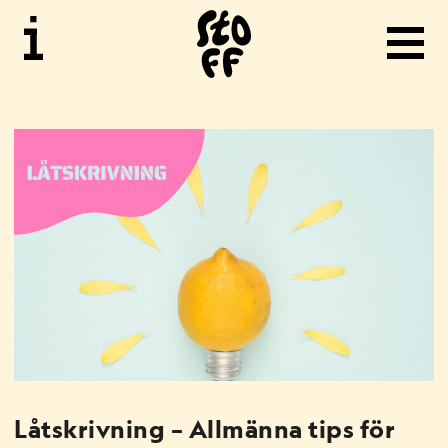
STOFF
BILD
MUSIK
MERA
STOFF
Låtskrivning – Allmänna tips för