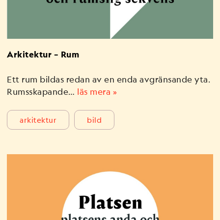
Arkitektur – Rum
Ett rum bildas redan av en enda avgränsande yta.
Rumsskapande…
läs mera »
arkitektur
bild