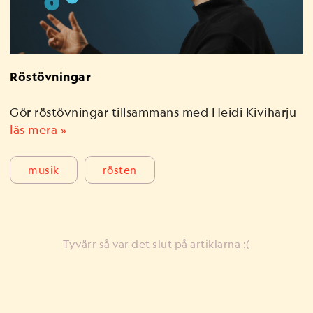
Röstövningar
Gör röstövningar tillsammans med Heidi Kiviharju
läs mera »
musik
rösten
Tyvärr så var det slut på artiklarna :(