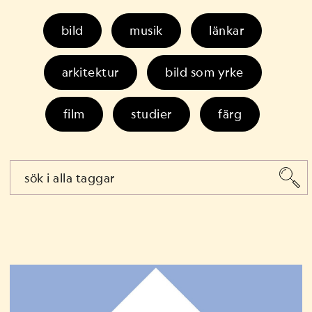
bild
musik
länkar
arkitektur
bild som yrke
film
studier
färg
ko2
musik som yrke
grafisk formgivning
Extended
fotografering
design
låtskrivning
salsa