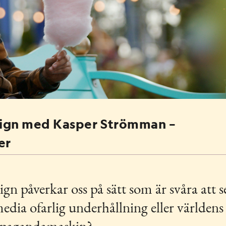
 STOFF
AR
sign med Kasper Strömman –
er
ign påverkar oss på sätt som är svåra att s
media ofarlig underhållning eller världens
ropagandamaskin?