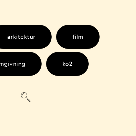
arkitektur
film
rmgivning
ko2
inredningsarkitektur
rivning
formgivning