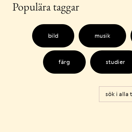
Populära taggar
bild
musik
färg
studier
musik som yrke
s
design
visuell komm