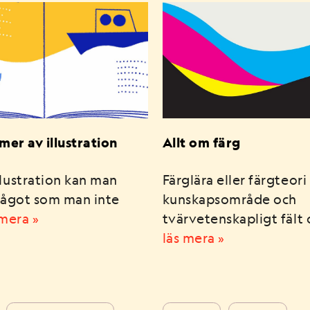
mer av illustration
Allt om färg
lustration kan man
Färglära eller färgteori 
något som man inte
kunskapsområde och
 mera »
tvärvetenskapligt fäl
läs mera »