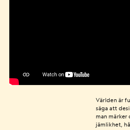
Världen är fu
säga att des
man märker de
jämlikhet, hå