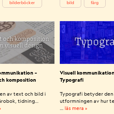
bilderböcker
bild
färg
kommunikation –
Visuell kommunikation
ch komposition
Typografi
en av text och bild i
Typografi betyder den 
lärobok, tidning…
utformningen av hur tex
»
…
läs mera »