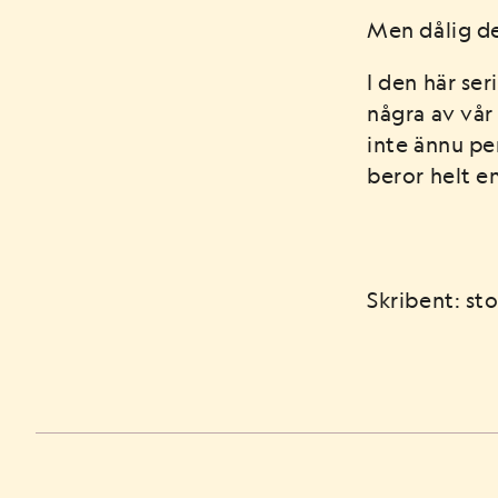
Men dålig de
I den här ser
några av vår
inte ännu pe
beror helt e
Skribent: stof