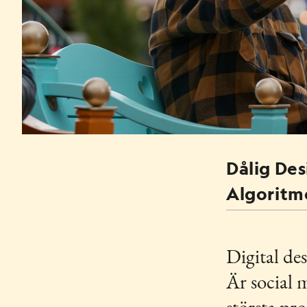
MERA
LÄNK
Dålig De
Algoritm
Digital des
Är social 
största p