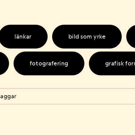
länkar
bild som yrke
fotografering
grafisk fo
alsa
resurs
tutorial
unikation
färglära
låtsk