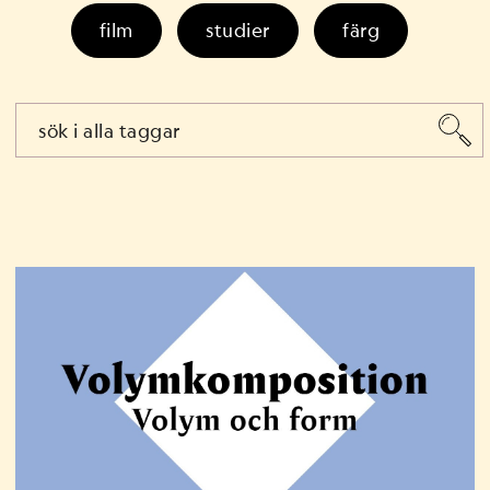
film
studier
färg
ko2
musik som yrke
grafisk formgivning
fotografering
design
låtskrivning
salsa
Extended
visuell kommunikation
tutorial
färglära
inredningsarkitektur
resurs
stadsplanering