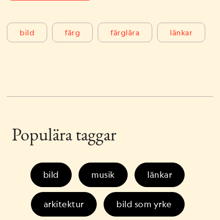
bild
färg
färglära
länkar
Populära taggar
bild
musik
länkar
arkitektur
bild som yrke