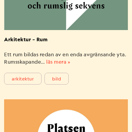
Arkitektur – Rum
Ett rum bildas redan av en enda avgränsande yta.
Rumsskapande…
läs mera »
arkitektur
bild